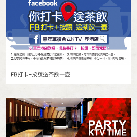
FB打卡+按讚送茶飲一壺