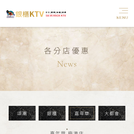
MENU
各分店優惠
News
頌潮
銀櫃
嘉年華
大都會
嘉年華 鹿港店