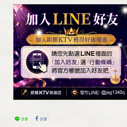
分享
分享