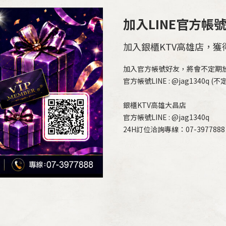
加入LINE官方帳
加入銀櫃KTV高雄店，獲
加入官方帳號好友，將會不定期
官方帳號LINE : @jag1340q 
銀櫃KTV高雄大昌店
官方帳號LINE : @jag1340q
24H訂位洽詢專線：07-3977888